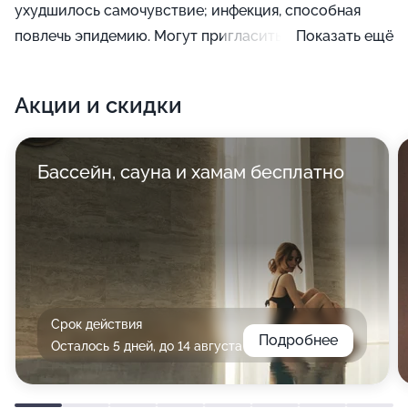
ухудшилось самочувствие; инфекция, способная
повлечь эпидемию. Могут пригласить специалиста
Показать ещё
еще те, кто из-за проблем со здоровьем
наблюдаются на дому: инвалиды, неходячие больные.
Акции и скидки
Приехав, врач проводит осмотр и дает оценку
состоянию человека, после чего назначает лечебные
процедуры или отправляет на дополнительные
Бассейн, сауна и хамам бесплатно
обследования.
Срок действия
Подробнее
Осталось 5 дней, до 14 августа